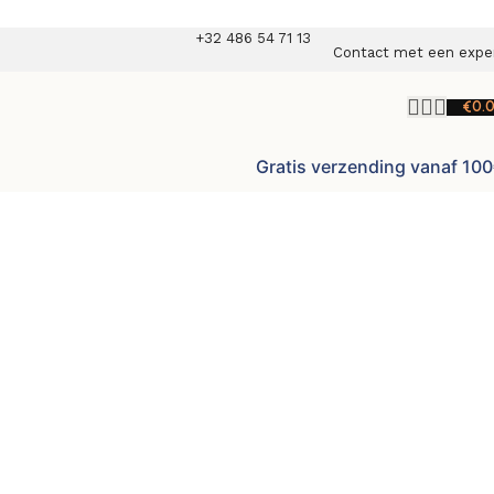
+32 486 54 71 13
Contact met een expe
€
0.
Gratis verzending vanaf 10