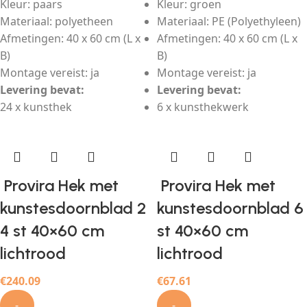
Kleur: paars
Kleur: groen
Materiaal: polyetheen
Materiaal: PE (Polyethyleen)
Afmetingen: 40 x 60 cm (L x
Afmetingen: 40 x 60 cm (L x
B)
B)
Montage vereist: ja
Montage vereist: ja
Levering bevat:
Levering bevat:
24 x kunsthek
6 x kunsthekwerk
Provira Hek met
Provira Hek met
kunstesdoornblad 2
kunstesdoornblad 6
4 st 40×60 cm
st 40×60 cm
lichtrood
lichtrood
€
240.09
€
67.61
-
-