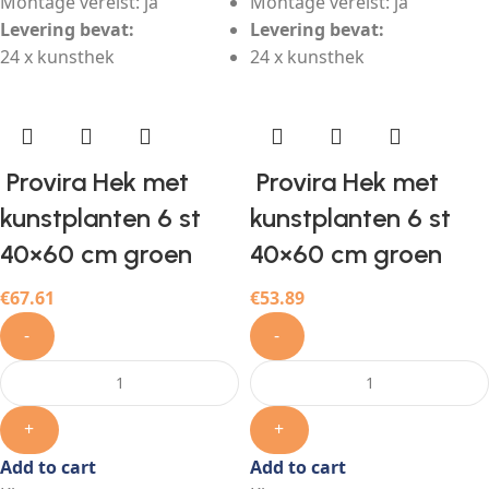
Montage vereist: ja
Montage vereist: ja
Levering bevat:
Levering bevat:
24 x kunsthek
24 x kunsthek
Provira Hek met
Provira Hek met
kunstplanten 6 st
kunstplanten 6 st
40×60 cm groen
40×60 cm groen
€
67.61
€
53.89
-
-
+
+
Add to cart
Add to cart