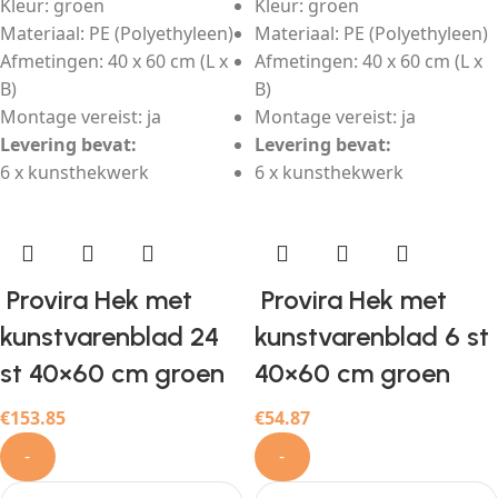
Kleur: groen
Kleur: groen
Materiaal: PE (Polyethyleen)
Materiaal: PE (Polyethyleen)
Afmetingen: 40 x 60 cm (L x
Afmetingen: 40 x 60 cm (L x
B)
B)
Montage vereist: ja
Montage vereist: ja
Levering bevat:
Levering bevat:
6 x kunsthekwerk
6 x kunsthekwerk
Provira Hek met
Provira Hek met
kunstvarenblad 24
kunstvarenblad 6 st
st 40×60 cm groen
40×60 cm groen
€
153.85
€
54.87
-
-