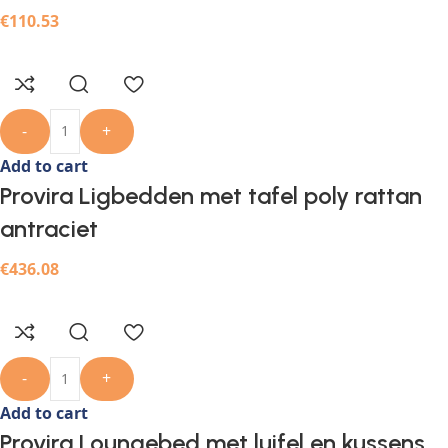
€
110.53
-
+
Add to cart
Provira Ligbedden met tafel poly rattan
antraciet
€
436.08
-
+
Add to cart
Provira Loungebed met luifel en kussens