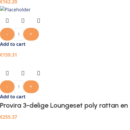
€
162.20
-
+
Add to cart
€
159.31
-
+
Add to cart
Provira 3-delige Loungeset poly rattan e
€
255.37