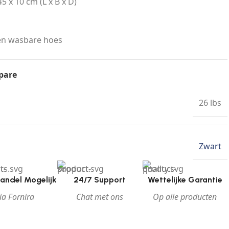
 x 10 cm (L x B x D)
en wasbare hoes
pare
26 lbs
Zwart
andel Mogelijk
24/7 Support
Wettelijke Garantie
ia Fornira
Chat met ons
Op alle producten