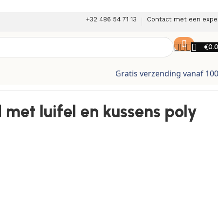
+32 486 54 71 13
Contact met een expe
€
0.
Gratis verzending vanaf 10
ttan zwart
 met luifel en kussens poly