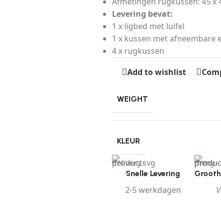
Afmetingen rugkussen: 45 x 45
Levering bevat:
1 x ligbed met luifel
1 x kussen met afneembare 
4 x rugkussen
Add to wishlist
Com
WEIGHT
KLEUR
Snelle Levering
Grooth
2-5 werkdagen
V