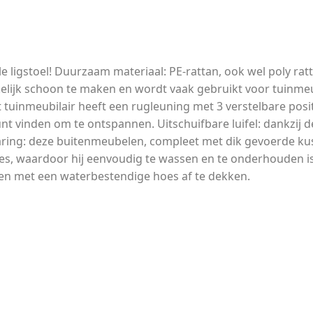
e ligstoel! Duurzaam materiaal: PE-rattan, ook wel poly r
emakkelijk schoon te maken en wordt vaak gebruikt voor tu
tuinmeubilair heeft een rugleuning met 3 verstelbare posit
 vinden om te ontspannen. Uitschuifbare luifel: dankzij de 
ing: deze buitenmeubelen, compleet met dik gevoerde kus
es, waardoor hij eenvoudig te wassen en te onderhouden i
en met een waterbestendige hoes af te dekken.