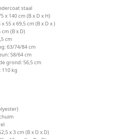
edercoat staal
5 x 140 cm (B x D x H)
x 55 x 69,5 cm (B x D x )
 cm (B x D)
,5 cm
ng: 63/74/84 cm
eun: 58/64 cm
de grond: 56,5 cm
: 110 kg
lyester)
schuim
el
2,5 x 3 cm (B x D x D)