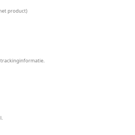
het product)
 trackinginformatie.
l.