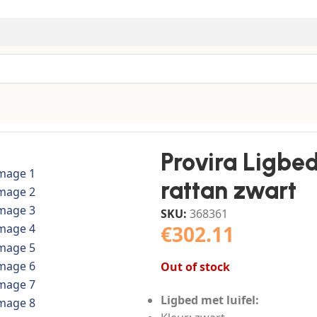
 poly rattan
/
Provira Ligbed met luifel en kussens poly ra
Provira Ligbed
rattan zwart
SKU:
368361
€
302.11
Out of stock
Ligbed met luifel: