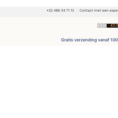
+32 486 54 71 13
Contact met een expe
€
0.
Gratis verzending vanaf 10