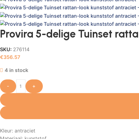
Provira 5-delige Tuinset ratt
SKU:
276114
€
356.57
4 in stock
-
+
Kleur: antraciet
Materiaal: kunststof