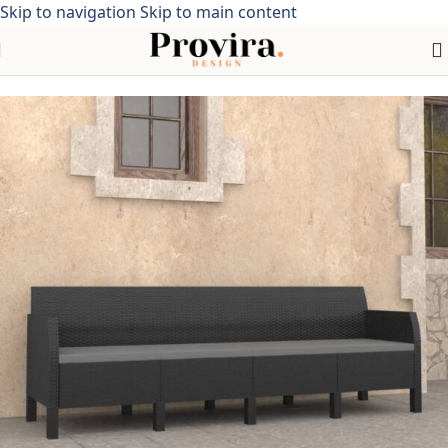
Skip to navigation
Skip to main content
Home
/
meubelen >tuinmeubelen > tuinsets > Polypropyleen