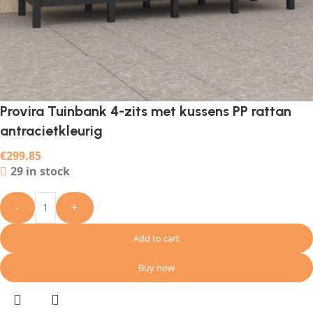
Provira Tuinbank 4-zits met kussens PP rattan
antracietkleurig
€
299.85
29 in stock
-
+
Add to cart
Buy now