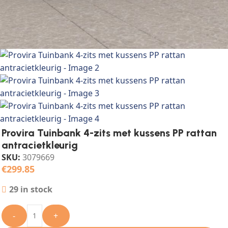
Provira Tuinbank 4-zits met kussens PP rattan
antracietkleurig
SKU:
3079669
€
299.85
29 in stock
-
+