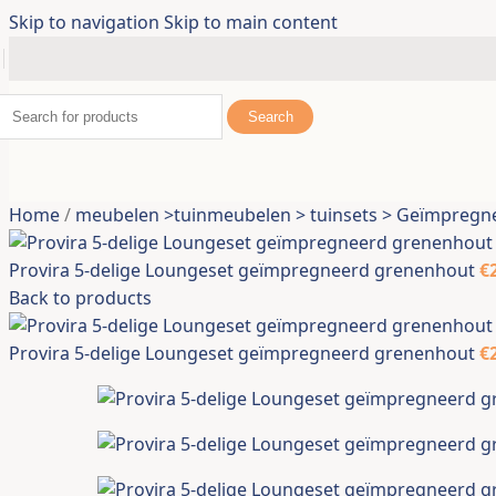
Tuinbruggen
Skip to navigation
Skip to main content
Tuinhuizen
Zonwering
Grasmaaierhoezen
Search
Kunstplanten
Nieuw
Provi
buite
Home
/
meubelen >tuinmeubelen > tuinsets > Geïmpreg
€
101.
Provira 5-delige Loungeset geïmpregneerd grenenhout
€
Back to products
Tuinieren
Provira 5-delige Loungeset geïmpregneerd grenenhout
€
Accessoires voor tuingereedschap
Bloempotten & plantenbakken
Compostbakken
Plantenstandaarden
Regentonnen