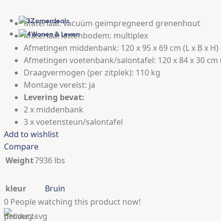
Elektrisch tuingereedschap
Zomerdeals
Materiaal: vacuüm geïmpregneerd grenenhout
Wonen & Leven
Materiaal lattenbodem: multiplex
Afmetingen middenbank: 120 x 95 x 69 cm (L x B x H)
Afmetingen voetenbank/salontafel: 120 x 84 x 30 cm (
Draagvermogen (per zitplek): 110 kg
Montage vereist: ja
Levering bevat:
2 x middenbank
3 x voetensteun/salontafel
Add to wishlist
Compare
Weight
7936 lbs
kleur
Bruin
0
People watching this product now!