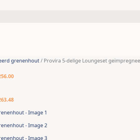
ra Vloerkleed ZIZUR binnen en
n 200×290 cm jute look
neerd grenenhout
/
Provira 5-delige Loungeset geïmpregne
91
256.00
263.48