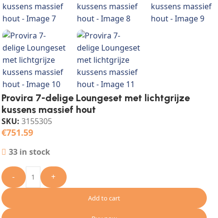
Provira 7-delige Loungeset met lichtgrijze
kussens massief hout
SKU:
3155305
€
751.59
33 in stock
-
+
Add to cart