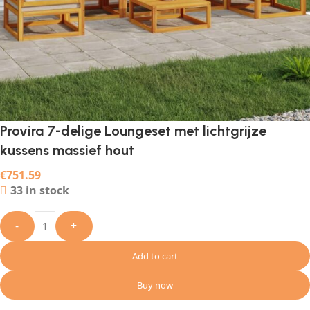
Provira 7-delige Loungeset met lichtgrijze
kussens massief hout
€
751.59
33 in stock
-
+
Add to cart
Buy now