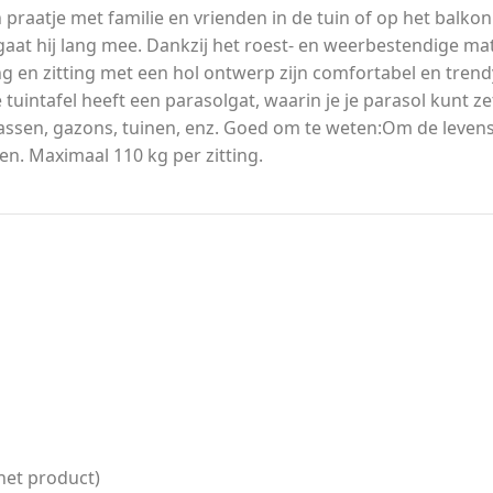
 praatje met familie en vrienden in de tuin of op het balk
at hij lang mee. Dankzij het roest- en weerbestendige mater
ng en zitting met een hol ontwerp zijn comfortabel en tr
tuintafel heeft een parasolgat, waarin je je parasol kunt 
errassen, gazons, tuinen, enz. Goed om te weten:Om de leven
. Maximaal 110 kg per zitting.
het product)