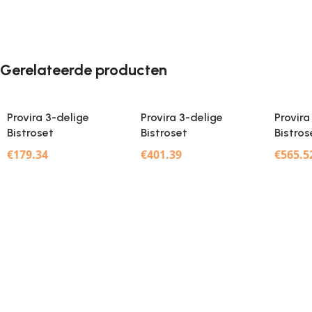
Gerelateerde producten
Provira 3-delige
Provira 3-delige
Provira
Bistroset
Bistroset
Bistros
gietaluminium
gietaluminium
gietal
€
179.34
€
401.39
€
565.5
bronskleurig