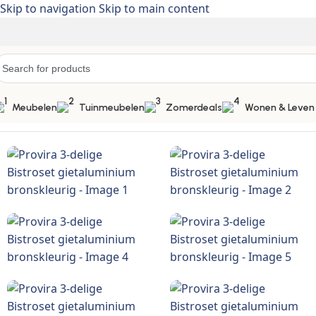
Skip to navigation
Skip to main content
Meubelen
Tuinmeubelen
Zomerdeals
Wonen & Leven
Home
/
meubelen >tuinmeubelen > tuinsets > gietaluminiu