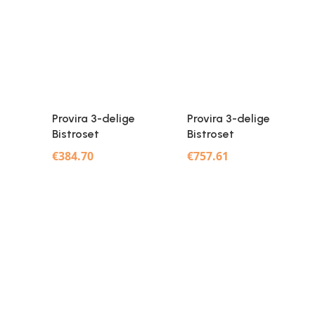
Provira 3-delige
Provira 3-delige
Bistroset
Bistroset
wit
gietaluminium wit
gietaluminium wit
€
384.70
€
757.61