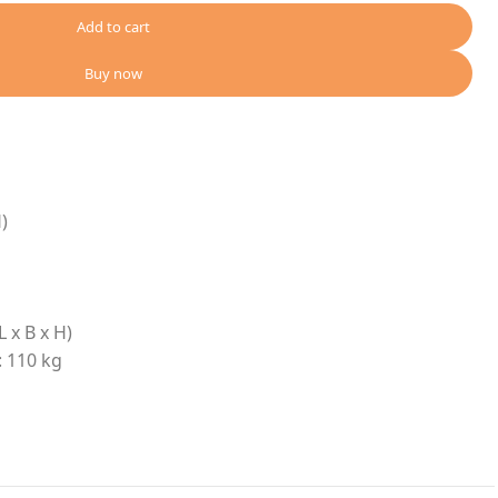
Add to cart
Buy now
)
 x B x H)
: 110 kg