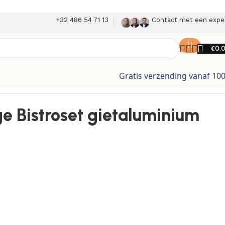
+32 486 54 71 13
Contact met een expe
€
0.
Gratis verzending vanaf 10
ge Bistroset gietaluminium