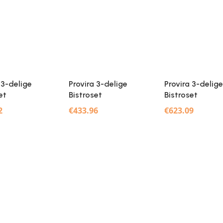
 3-delige
Provira 3-delige
Provira 3-delige
et
Bistroset
Bistroset
uminium groen
gietaluminium wit
gietaluminium 
2
€
433.96
€
623.09