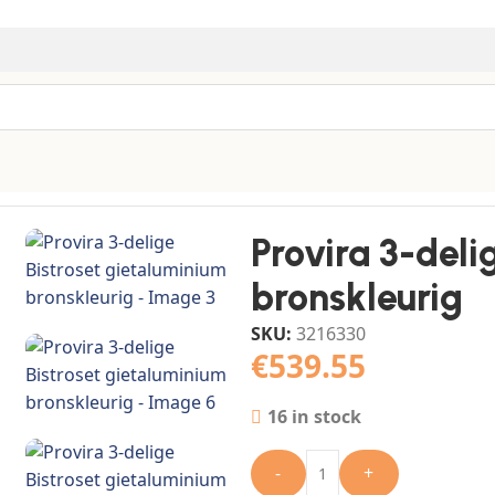
m
/
Provira 3-delige Bistroset gietaluminium bronskleurig
Provira 3-deli
bronskleurig
SKU:
3216330
€
539.55
16 in stock
-
+