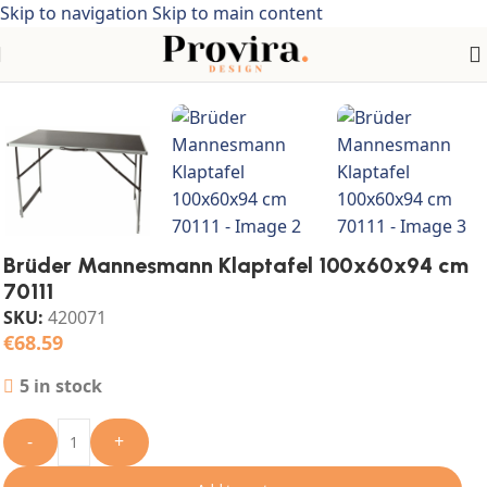
Skip to navigation
Skip to main content
Home
/
Meubelen
/
Tafels
/
Klaptafels
Brüder Mannesmann Klaptafel 100x60x94 cm
70111
SKU:
420071
€
68.59
5 in stock
-
+