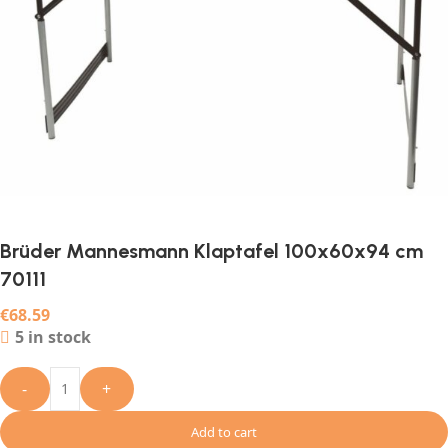
Brüder Mannesmann Klaptafel 100x60x94 cm
70111
€
68.59
5 in stock
-
+
Add to cart