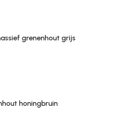
assief grenenhout grijs
nhout honingbruin