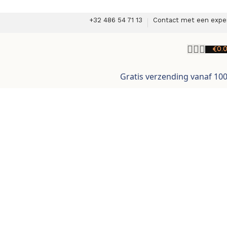
+32 486 54 71 13
Contact met een expe
€
0.
Gratis verzending vanaf 10