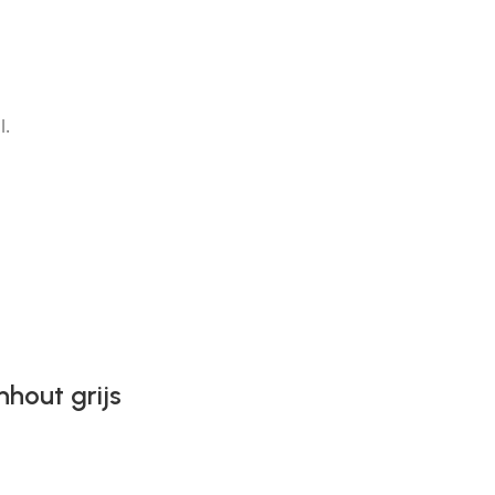
l.
nhout grijs