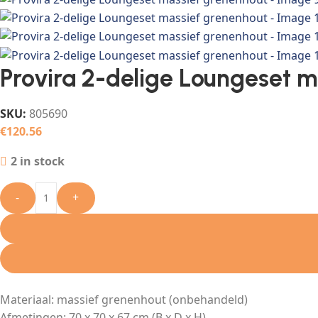
Provira 2-delige Loungeset 
SKU:
805690
€
120.56
2 in stock
-
+
Materiaal: massief grenenhout (onbehandeld)
Afmetingen: 70 x 70 x 67 cm (B x D x H)