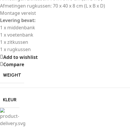
Afmetingen rugkussen: 70 x 40 x 8 cm (L x B x D)
Montage vereist
Levering bevat:
1 x middenbank
1 x voetenbank
1 x zitkussen
1 x rugkussen
Add to wishlist
Compare
WEIGHT
KLEUR