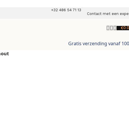
+32 486 54 71 13
Contact met een expe
€
0.
Gratis verzending vanaf 10
hout