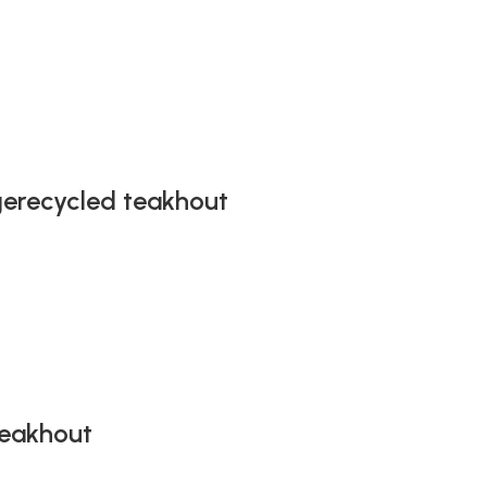
gerecycled teakhout
teakhout