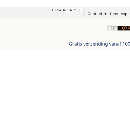
+32 486 54 71 13
Contact met een expe
€
0.
Gratis verzending vanaf 10