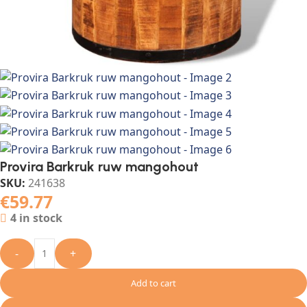
Provira Barkruk ruw mangohout
SKU:
241638
€
59.77
4 in stock
-
+
Add to cart