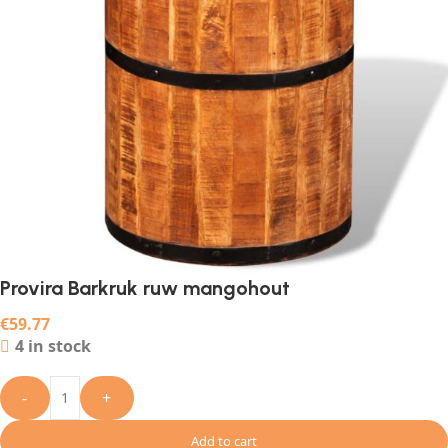
Provira Barkruk ruw mangohout
€
59.77
4 in stock
-
+
Add to cart