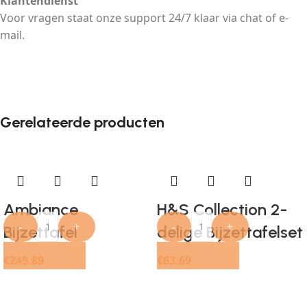
Klantendienst
Voor vragen staat onze support 24/7 klaar via chat of e-
mail.
Gerelateerde producten
Ambiance
H&S Collection 2-
-
+
-
+
Bijzettafel
delige Bijzettafelset
65x65x35 cm
teakbruin
€
249.89
€
63.69
teakhout