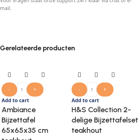
Voor vragen staat onze support 24/7 klaar via chat of e-
mail.
Gerelateerde producten
-
+
-
+
Add to cart
Add to cart
Ambiance
H&S Collection 2-
Bijzettafel
delige Bijzettafelset
65x65x35 cm
teakhout