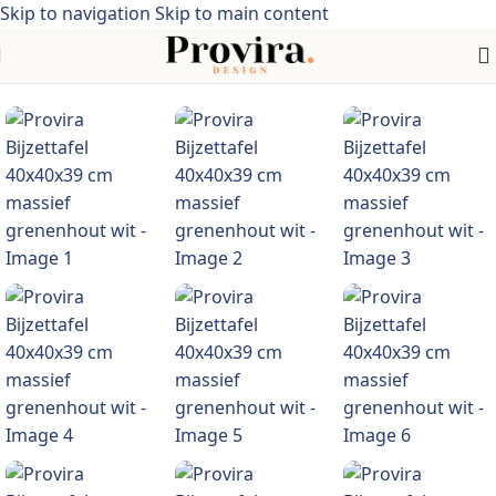
Skip to navigation
Skip to main content
ome
/
Meubelen
/
Tafels
/
Salontafels & bijzettafels
/
Bijzettafels