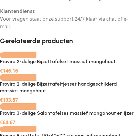
Klantendienst
Voor vragen staat onze support 24/7 klaar via chat of e-
mail.
-
+
Gerelateerde producten
Provira 2-delige Bijzettafelset massief mangohout
-
+
€
146.16
Provira 2-delige Bijzettafeltjesset handgeschilderd
massief mangohout
-
+
€
103.87
Provira 3-delige Salontafelset massief mangohout en ijzer
-
+
€
64.67
Provira Bijzettafel 110x40x77 cm massief mangohout