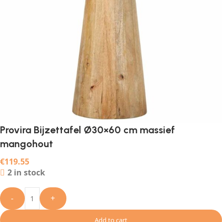
Provira Bijzettafel Ø30×60 cm massief
mangohout
€
119.55
2 in stock
-
+
Add to cart