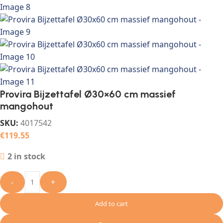
Provira Bijzettafel Ø30×60 cm massief
mangohout
SKU:
4017542
€
119.55
2 in stock
-
+
Add to cart