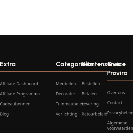
Extra
Categorieën
Klantenservice
Over
Provira
Affiliate Dashboard
Meubelen
Bestellen
Over ons
Affiliate Programma
Decoratie
Betalen
Contact
Cadeaubonnen
Tuinmeubelen
Levering
Privacybelei
Blog
Verlichting
Retourbeleid
Algemene
voorwaarde