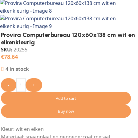
Provira Computerbureau 120x60x138 cm wit en
eikenkleurig
SKU:
20255
€
78.64
4 in stock
-
+
Add to cart
Buy now
Kleur: wit en eiken
Materiaal: spaanplaat en gepoedercoat metaal