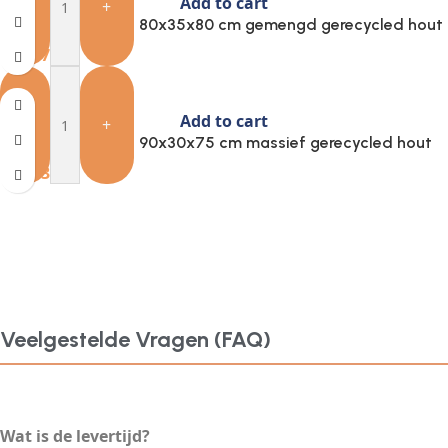
Add to cart
-
+
Provira Wandtafel 80x35x80 cm gemengd gerecycled hout
€
206.77
Add to cart
-
+
Provira Wandtafel 90x30x75 cm massief gerecycled hout
€
127.39
Veelgestelde Vragen (FAQ)
Wat is de levertijd?