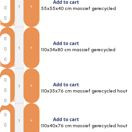
Add to cart
-
+
Provira Salontafel 55x55x40 cm massief gerecycled
teakhout grijs
€
80.35
Add to cart
-
+
Provira Wandtafel 110x34x80 cm massief gerecycled
teakhout
€
97.99
Add to cart
-
+
Provira Wandtafel 110x35x76 cm massief gerecycled hout
€
103.87
Add to cart
-
+
Provira Wandtafel 110x40x76 cm massief gerecycled hout