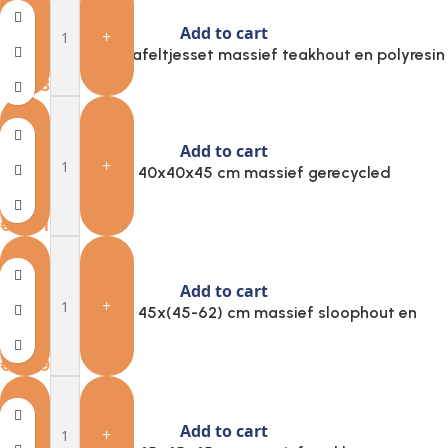
Add to cart
-
+
Provira 3-delige Tafeltjesset massief teakhout en polyresin
€
176.39
Add to cart
-
+
Provira Bijzettafel 40x40x45 cm massief gerecycled
teakhout
€
57.81
Add to cart
-
+
Provira Bijzettafel 45x(45-62) cm massief sloophout en
gietijzer
€
149.93
Add to cart
-
+