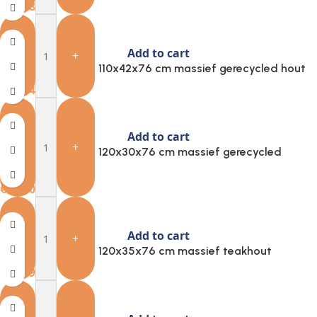
€
105.83
Add to cart
-
+
Provira Wandtafel 110x42x76 cm massief gerecycled hout
€
103.46
Add to cart
-
+
Provira Wandtafel 120x30x76 cm massief gerecycled
teakhout
€
193.05
Add to cart
-
+
Provira Wandtafel 120x35x76 cm massief teakhout
€
150.91