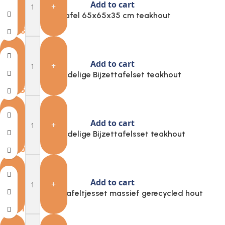
Add to cart
-
+
Ambiance Bijzettafel 65x65x35 cm teakhout
€
249.89
Add to cart
-
+
H&S Collection 2-delige Bijzettafelset teakhout
€
85.25
Add to cart
-
+
H&S Collection 2-delige Bijzettafelsset teakhout
€
195.01
Add to cart
-
+
Provira 3-delige Tafeltjesset massief gerecycled hout
€
140.13