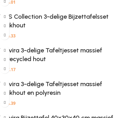
€
195.01
H&S Collection 3-delige Bijzettafelsset
teakhout
€
130.33
Provira 3-delige Tafeltjesset massief
gerecycled hout
€
187.17
Provira 3-delige Tafeltjesset massief
teakhout en polyresin
€
176.39
Provira Bijzettafel 40x30x40 cm massief