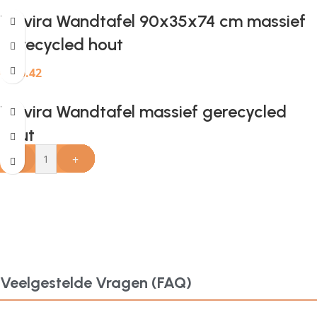
Provira Wandtafel 90x35x74 cm massief
gerecycled hout
€
196.42
Provira Wandtafel massief gerecycled
hout
-
-
-
-
-
-
-
-
-
-
-
-
-
-
-
-
-
-
-
+
+
+
+
+
+
+
+
+
+
+
+
+
+
+
+
+
+
+
€
297.91
Veelgestelde Vragen (FAQ)