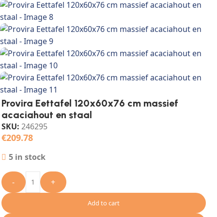
Provira Eettafel 120x60x76 cm massief
acaciahout en staal
SKU:
246295
€
209.78
5 in stock
-
+
Add to cart