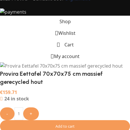
Shop
Wishlist
Cart
My account
Provira Eettafel 70x70x75 cm massief
gerecycled hout
€
159.71
24 in stock
-
+
Add to cart