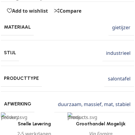
Add to wishlist
Compare
gietijzer
MATERIAAL
industrieel
STIJL
salontafel
PRODUCTTYPE
duurzaam
,
massief
,
mat
,
stabiel
AFWERKING
Snelle Levering
Groothandel Mogelijk
2-5 werkdagen
Via Fornira