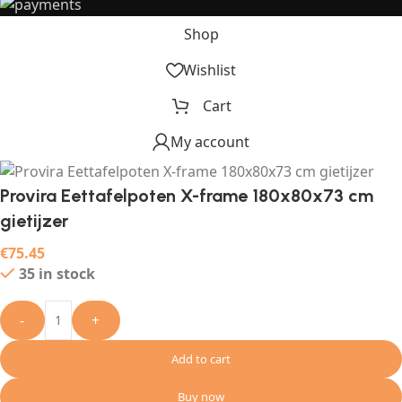
Shop
Wishlist
Cart
My account
Provira Eettafelpoten X-frame 180x80x73 cm
gietijzer
€
75.45
35 in stock
-
+
Add to cart
Buy now