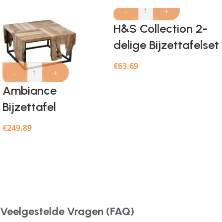
-
+
H&S Collection 2-
delige Bijzettafelset
teakbruin
€
63.69
-
+
Ambiance
Bijzettafel
65x65x35 cm
€
249.89
teakhout
Veelgestelde Vragen (FAQ)