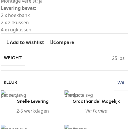
Montage vereist: ja
Levering bevat:
2 x hoekbank
2 x zitkussen
4 x rugkussen
Add to wishlist
Compare
25 lbs
WEIGHT
Wit
KLEUR
Snelle Levering
Groothandel Mogelijk
2-5 werkdagen
Via Fornira