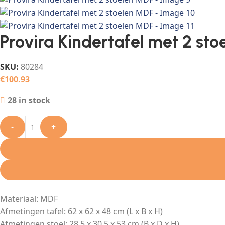
Provira Kindertafel met 2 st
SKU:
80284
€
100.93
28 in stock
-
+
Materiaal: MDF
Afmetingen tafel: 62 x 62 x 48 cm (L x B x H)
Afmetingen stoel: 28,5 x 30,5 x 53 cm (B x D x H)