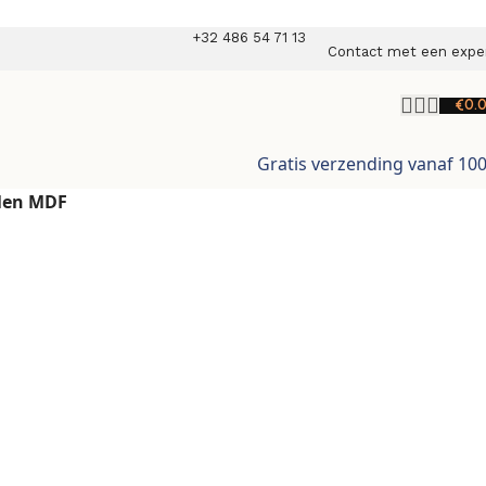
+32 486 54 71 13
Contact met een expe
€
0.
Gratis verzending vanaf 10
elen MDF