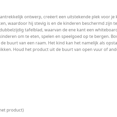
aantrekkelijk ontwerp, creëert een uitstekende plek voor je
en, waardoor hij stevig is en de kinderen beschermd zijn
ubbelzijdig tafelblad, waarvan de ene kant een whiteboard 
kinderen om te eten, spelen en speelgoed op te bergen. Bo
T in de buurt van een raam. Het kind kan het namelijk als o
tikken. Houd het product uit de buurt van open vuur of a
het product)