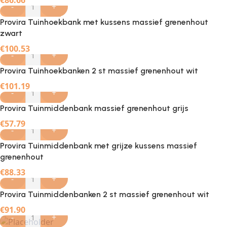
-
+
Provira Tuinhoekbank met kussens massief grenenhout
zwart
€
100.53
-
+
Provira Tuinhoekbanken 2 st massief grenenhout wit
€
101.19
-
+
Provira Tuinmiddenbank massief grenenhout grijs
€
57.79
-
+
Provira Tuinmiddenbank met grijze kussens massief
grenenhout
€
88.33
-
+
Provira Tuinmiddenbanken 2 st massief grenenhout wit
€
91.90
-
+