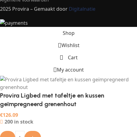
2025 Provira – Gemaakt door
Digitalnatie
Shop
Wishlist
Cart
My account
Provira Ligbed met tafeltje en kussen
geïmpregneerd grenenhout
€
126.09
200 in stock