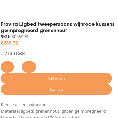
Provira Ligbed tweepersoons wijnrode kussens
geïmpregneerd grenenhout
SKU:
3065993
€
286.72
7 in stock
-
+
Add to cart
Buy now
Kleur kussen: wijnrood
Materiaal ligbed: grenenhout, groen geïmpregneerd
Materiaal kussen: stof (100% polyester)