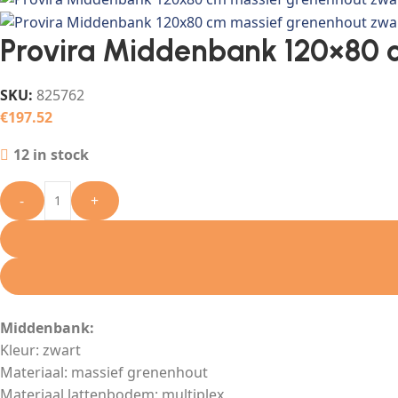
Provira Middenbank 120×80 
SKU:
825762
€
197.52
12 in stock
-
+
Middenbank:
Kleur: zwart
Materiaal: massief grenenhout
Materiaal lattenbodem: multiplex