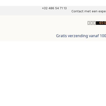
+32 486 54 71 13
Contact met een expe
€
0.
Gratis verzending vanaf 10