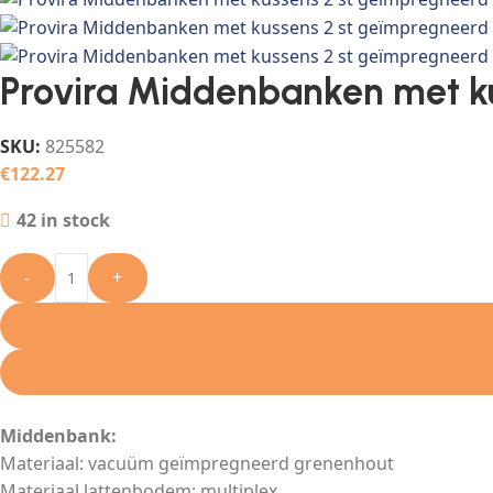
Provira Middenbanken met k
SKU:
825582
€
122.27
42 in stock
-
+
Middenbank:
Materiaal: vacuüm geïmpregneerd grenenhout
Materiaal lattenbodem: multiplex