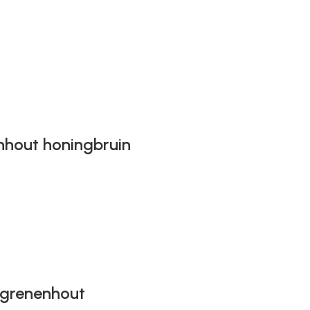
nhout honingbruin
 grenenhout