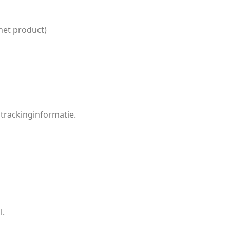
het product)
 trackinginformatie.
l.