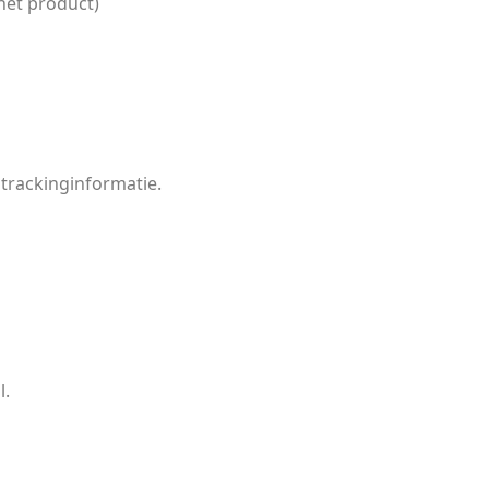
het product)
 trackinginformatie.
l.