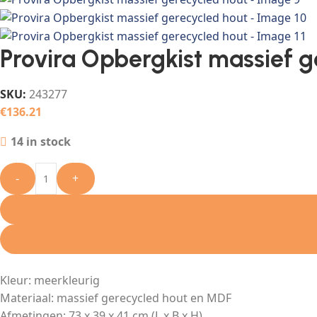
Provira Opbergkist massief g
SKU:
243277
€
136.21
14 in stock
-
+
Kleur: meerkleurig
Materiaal: massief gerecycled hout en MDF
Afmetingen: 73 x 39 x 41 cm (L x B x H)