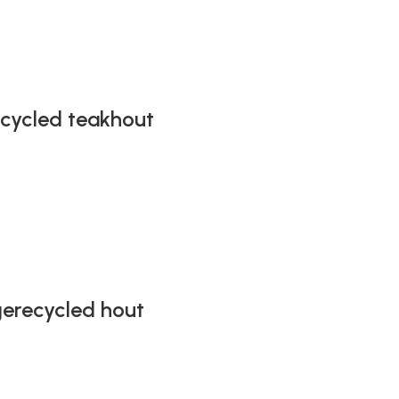
ecycled teakhout
gerecycled hout