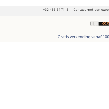
+32 486 54 71 13
Contact met een expe
€
0.
Gratis verzending vanaf 10