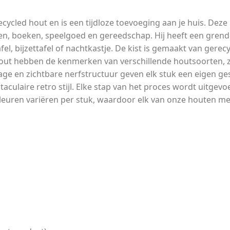
ecycled hout en is een tijdloze toevoeging aan je huis. Deze
ten, boeken, speelgoed en gereedschap. Hij heeft een grend
fel, bijzettafel of nachtkastje. De kist is gemaakt van gere
out hebben de kenmerken van verschillende houtsoorten, z
age en zichtbare nerfstructuur geven elk stuk een eigen gesc
aculaire retro stijl. Elke stap van het proces wordt uitgev
leuren variëren per stuk, waardoor elk van onze houten meub