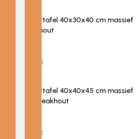
Add to cart
Provira Bijzettafel 40x30x40 cm massief
gerecycled hout
€
68.26
Add to cart
Provira Bijzettafel 40x40x45 cm massief
gerecycled teakhout
€
57.81