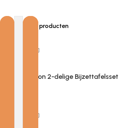
Gerelateerde producten
Add to cart
H&S Collection 2-delige Bijzettafelsset
teakhout
€
195.01