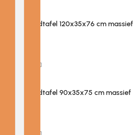
Add to cart
Provira Wandtafel 120x35x76 cm massief
teakhout
€
150.91
Add to cart
Provira Wandtafel 90x35x75 cm massief
teakhout
€
134.25