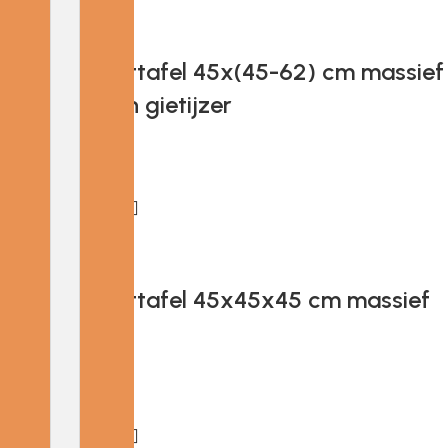
Add to cart
Provira Bijzettafel 45x(45-62) cm massief
sloophout en gietijzer
€
149.93
Add to cart
Provira Bijzettafel 45x45x45 cm massief
teakhout
€
48.99