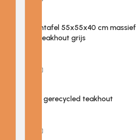
Add to cart
Provira Salontafel 55x55x40 cm massief
gerecycled teakhout grijs
€
80.35
Add to cart
Provira Tafel gerecycled teakhout
€
166.59