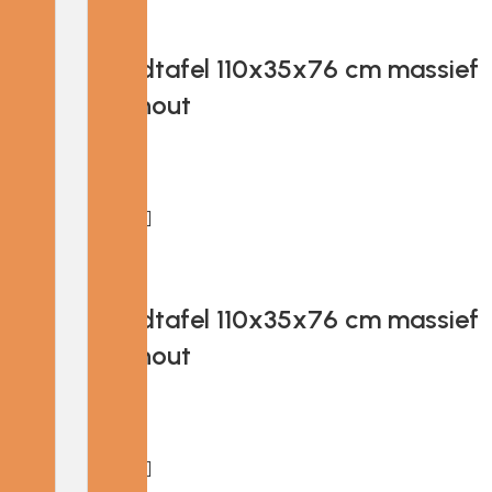
Add to cart
Provira Wandtafel 110x35x76 cm massief
gerecycled hout
€
103.87
Add to cart
Provira Wandtafel 110x35x76 cm massief
gerecycled hout
€
97.01