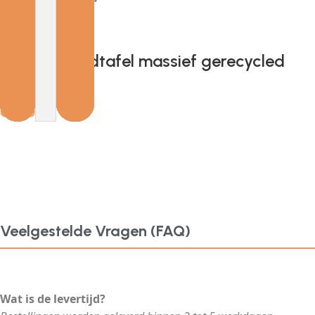
Add to cart
Provira Wandtafel massief gerecycled
hout
€
297.91
Veelgestelde Vragen (FAQ)
Wat is de levertijd?