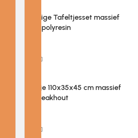
Add to cart
Provira 3-delige Tafeltjesset massief
teakhout en polyresin
€
176.39
Add to cart
Provira Bankje 110x35x45 cm massief
gerecycled teakhout
€
88.19