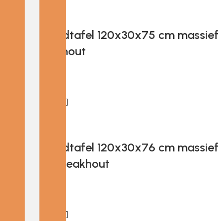
Add to cart
Provira Wandtafel 120x30x75 cm massief
gerecycled hout
€
121.42
Add to cart
Provira Wandtafel 120x30x76 cm massief
gerecycled teakhout
€
193.05