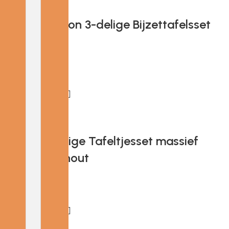
Add to cart
H&S Collection 3-delige Bijzettafelsset
teakhout
€
130.33
Add to cart
Provira 3-delige Tafeltjesset massief
gerecycled hout
€
187.17