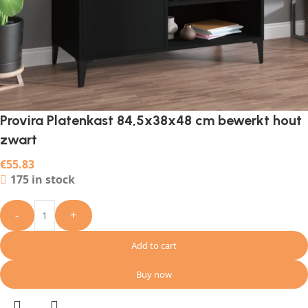
Provira Platenkast 84,5x38x48 cm bewerkt hout
zwart
€
55.83
175 in stock
-
+
Add to cart
Buy now