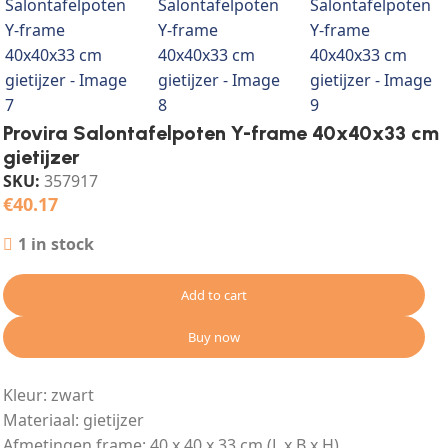
Provira Salontafelpoten Y-frame 40x40x33 cm
gietijzer
SKU:
357917
€
40.17
1 in stock
Add to cart
Buy now
Kleur: zwart
Materiaal: gietijzer
Afmetingen frame: 40 x 40 x 33 cm (L x B x H)