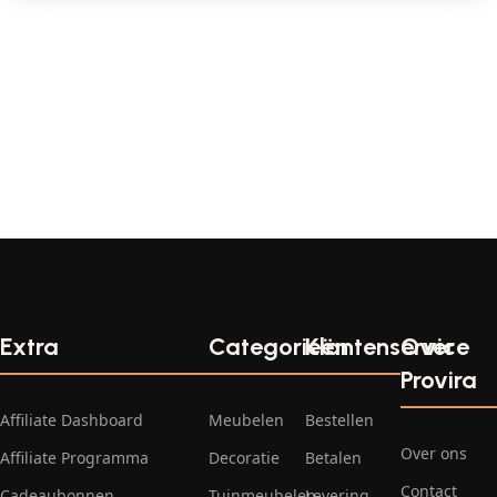
Extra
Categorieën
Klantenservice
Over
Provira
Affiliate Dashboard
Meubelen
Bestellen
Over ons
Affiliate Programma
Decoratie
Betalen
Contact
Cadeaubonnen
Tuinmeubelen
Levering