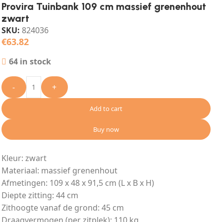
Provira Tuinbank 109 cm massief grenenhout
zwart
SKU:
824036
€
63.82
64 in stock
-
+
Add to cart
Buy now
Kleur: zwart
Materiaal: massief grenenhout
Afmetingen: 109 x 48 x 91,5 cm (L x B x H)
Diepte zitting: 44 cm
Zithoogte vanaf de grond: 45 cm
Draagvermogen (per zitplek): 110 kg