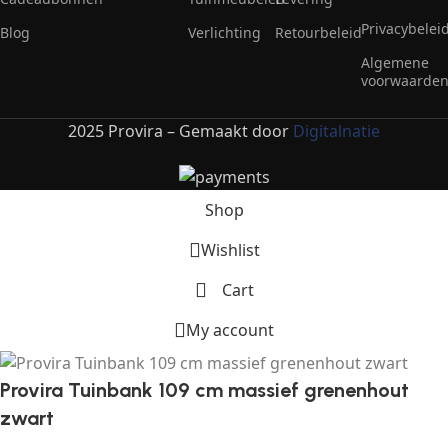
Privacybelei
Blog
Verlichting
Retourbeleid
Algemene
voorwaarde
2025 Provira – Gemaakt door
Digitalnatie
Shop
Wishlist
Cart
My account
Provira Tuinbank 109 cm massief grenenhout
zwart