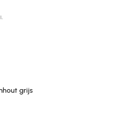
l.
nhout grijs