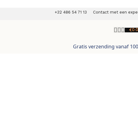
+32 486 54 71 13
Contact met een expe
€
0.
Gratis verzending vanaf 10