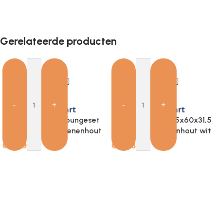
Gerelateerde producten
-
+
-
+
Add to cart
Add to cart
Provira 3-delige Loungeset
Provira Ligbed 205x60x31,5
geïmpregneerd grenenhout
cm massief grenenhout wit
€
144.94
€
94.18