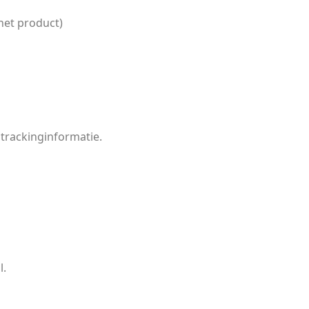
het product)
 trackinginformatie.
l.