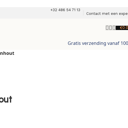
+32 486 54 71 13
Contact met een expe
€
0.
Gratis verzending vanaf 10
enhout
out