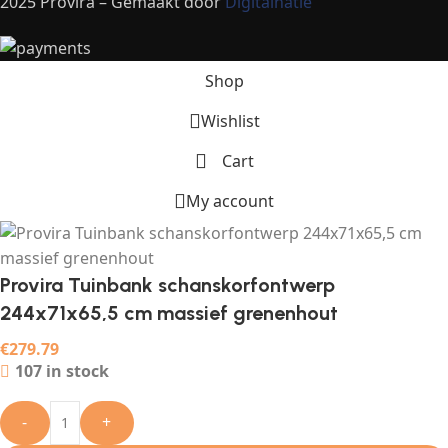
2025 Provira – Gemaakt door
Digitalnatie
Shop
Wishlist
Cart
My account
Provira Tuinbank schanskorfontwerp
244x71x65,5 cm massief grenenhout
€
279.79
107 in stock
-
+