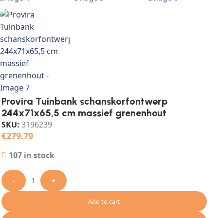
Provira Tuinbank schanskorfontwerp
244x71x65,5 cm massief grenenhout
SKU:
3196239
€
279.79
107 in stock
-
+
Add to cart