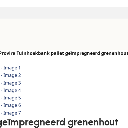
Provira Tuinhoekbank pallet geïmpregneerd grenenhou
 geïmpregneerd grenenhout