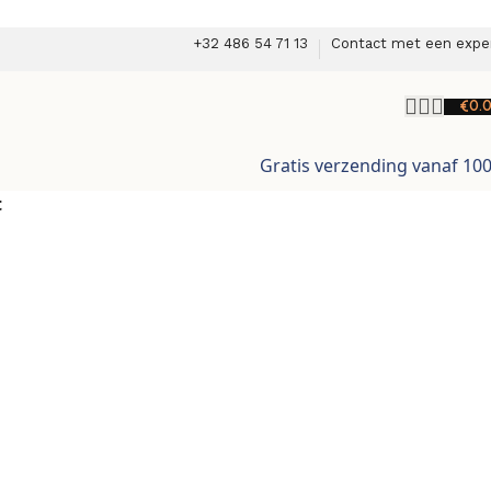
+32 486 54 71 13
Contact met een expe
€
0.
Gratis verzending vanaf 10
t