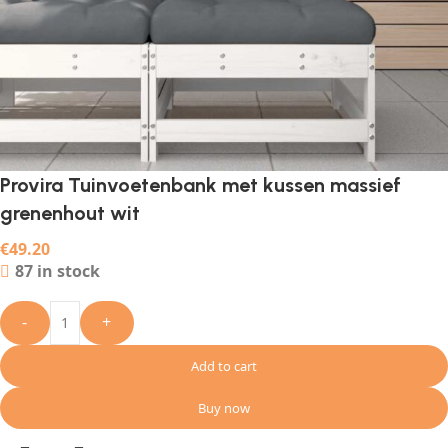
Provira Tuinvoetenbank met kussen massief
grenenhout wit
€
49.20
87 in stock
-
+
Add to cart
Buy now