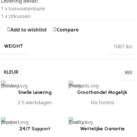
Levering bevat:
1 x tuinvoetenbank
1 x zitkussen
Add to wishlist
Compare
1067 lbs
WEIGHT
Wit
KLEUR
Snelle Levering
Groothandel Mogelijk
2-5 werkdagen
Via Fornira
24/7 Support
Wettelijke Garantie