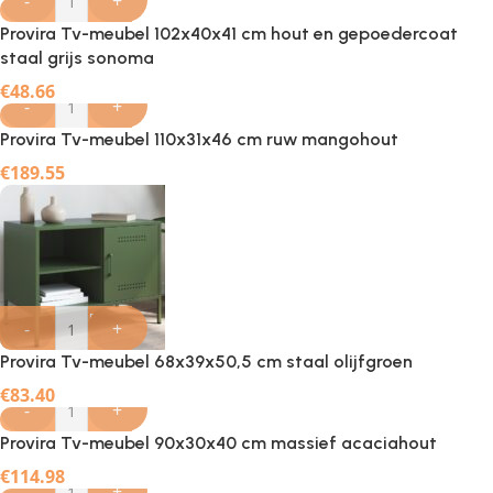
-
+
Provira Tv-meubel 102x40x41 cm hout en gepoedercoat
staal grijs sonoma
€
48.66
-
+
Provira Tv-meubel 110x31x46 cm ruw mangohout
€
189.55
-
+
Provira Tv-meubel 68x39x50,5 cm staal olijfgroen
€
83.40
-
+
Provira Tv-meubel 90x30x40 cm massief acaciahout
€
114.98
-
+