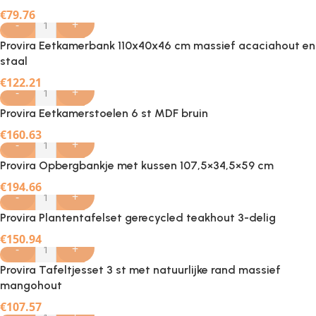
€
79.76
-
+
Provira Eetkamerbank 110x40x46 cm massief acaciahout en
staal
€
122.21
-
+
Provira Eetkamerstoelen 6 st MDF bruin
€
160.63
-
+
Provira Opbergbankje met kussen 107,5×34,5×59 cm
€
194.66
-
+
Provira Plantentafelset gerecycled teakhout 3-delig
€
150.94
-
+
Provira Tafeltjesset 3 st met natuurlijke rand massief
mangohout
€
107.57