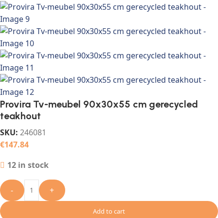
Provira Tv-meubel 90x30x55 cm gerecycled
teakhout
SKU:
246081
€
147.84
12 in stock
-
+
Add to cart