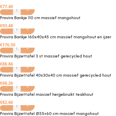
€
77.40
-
+
Provira Bankje 110 cm massief mangohout
€
93.48
-
+
Provira Bankje 160x40x45 cm massief mangohout en ijzer
€
176.50
-
+
Provira Bijzettafel 3 st massief gerecycled hout
€
88.86
-
+
Provira Bijzettafel 40x30x40 cm massief gerecycled hout
€
68.26
-
+
Provira Bijzettafel massief hergebruikt teakhout
€
82.66
-
+
Provira Bijzettafel Ø55×60 cm massief mangohout