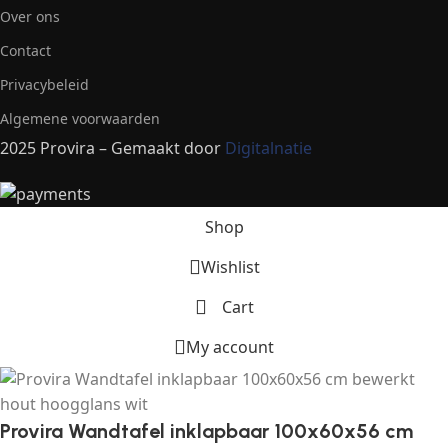
Over ons
Contact
Privacybeleid
Algemene voorwaarden
2025 Provira – Gemaakt door
Digitalnatie
Shop
Wishlist
Cart
My account
Provira Wandtafel inklapbaar 100x60x56 cm