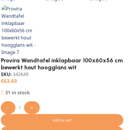
Provira Wandtafel inklapbaar 100x60x56 cm
bewerkt hout hoogglans wit
SKU:
342649
€
63.69
31 in stock
-
+
Add to cart