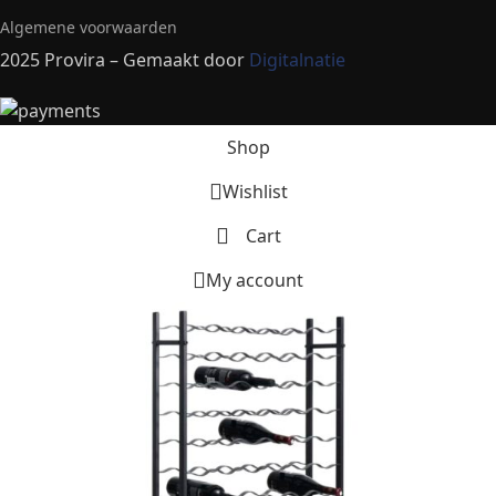
Algemene voorwaarden
2025 Provira – Gemaakt door
Digitalnatie
Shop
Wishlist
Cart
My account