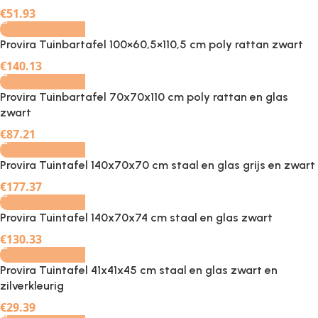
€
51.93
Provira Tuinbartafel 100×60,5×110,5 cm poly rattan zwart
-
+
€
140.13
Provira Tuinbartafel 70x70x110 cm poly rattan en glas
zwart
-
+
€
87.21
Provira Tuintafel 140x70x70 cm staal en glas grijs en zwart
-
+
€
177.37
Provira Tuintafel 140x70x74 cm staal en glas zwart
-
+
€
130.33
Provira Tuintafel 41x41x45 cm staal en glas zwart en
zilverkleurig
-
+
€
29.39