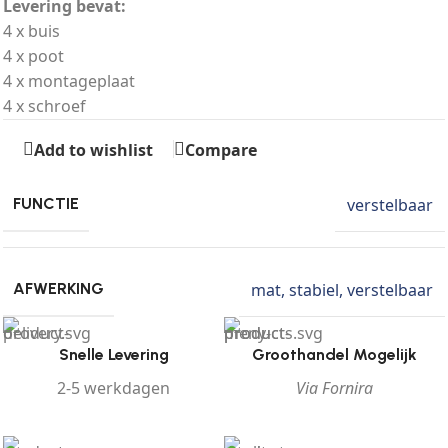
Levering bevat:
4 x buis
4 x poot
4 x montageplaat
4 x schroef
Add to wishlist
Compare
verstelbaar
FUNCTIE
mat
,
stabiel
,
verstelbaar
AFWERKING
Snelle Levering
Groothandel Mogelijk
2-5 werkdagen
Via Fornira