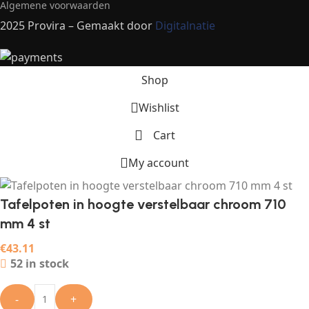
Algemene voorwaarden
2025 Provira – Gemaakt door
Digitalnatie
Shop
Wishlist
Cart
My account
Tafelpoten in hoogte verstelbaar chroom 710
mm 4 st
€
43.11
52 in stock
-
+