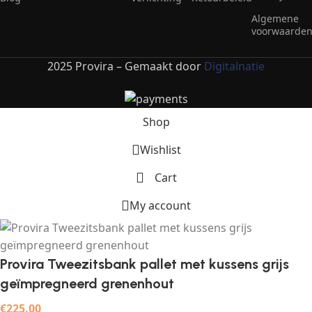
Algemene
voorwaarde
2025 Provira – Gemaakt door
Digitalnatie
Shop
Wishlist
Cart
My account
Provira Tweezitsbank pallet met kussens grijs
geïmpregneerd grenenhout
€
225.00