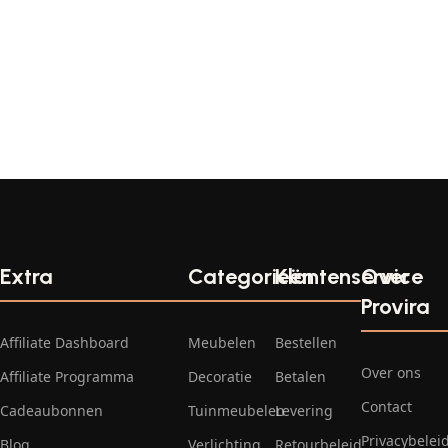
Extra
Categorieën
Klantenservice
Over
Provira
Affiliate Dashboard
Meubelen
Bestellen
Over ons
Affiliate Programma
Decoratie
Betalen
Contact
Cadeaubonnen
Tuinmeubelen
Levering
Privacybelei
Blog
Verlichting
Retourbeleid