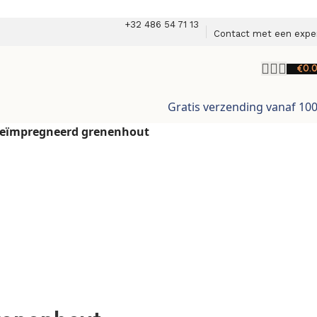
+32 486 54 71 13
Contact met een expe
€
0.
Gratis verzending vanaf 10
 geïmpregneerd grenenhout