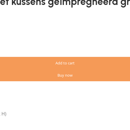
met kussens geïmpregneerd g
Add to cart
Buy now
 H)