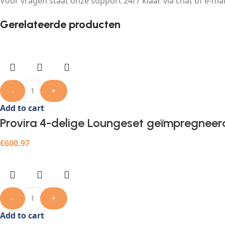
Voor vragen staat onze support 24/7 klaar via chat of e-mai
Gerelateerde producten
-
+
Add to cart
Provira 4-delige Loungeset geïmpregnee
€
600.97
-
+
Add to cart