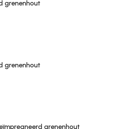
rd grenenhout
rd grenenhout
 geïmpregneerd grenenhout