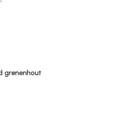
l.
rd grenenhout