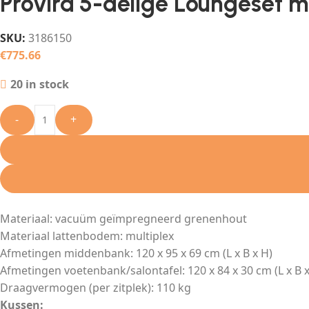
Provira 5-delige Loungeset 
SKU:
3186150
€
775.66
20 in stock
-
+
Materiaal: vacuüm geïmpregneerd grenenhout
Materiaal lattenbodem: multiplex
Afmetingen middenbank: 120 x 95 x 69 cm (L x B x H)
Afmetingen voetenbank/salontafel: 120 x 84 x 30 cm (L x B x
Draagvermogen (per zitplek): 110 kg
Kussen: