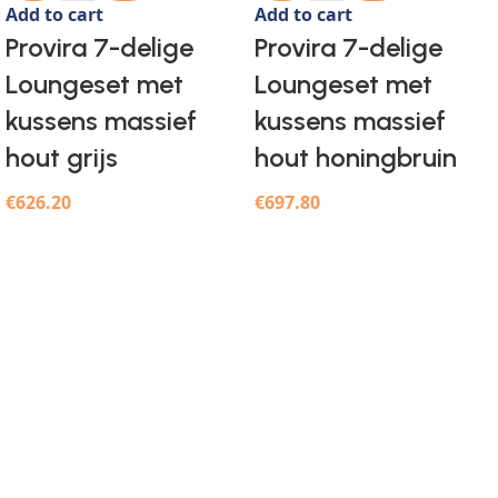
Add to cart
Add to cart
Provira 7-delige
Provira 7-delige
Loungeset met
Loungeset met
kussens massief
kussens massief
hout grijs
hout honingbruin
€
626.20
€
697.80