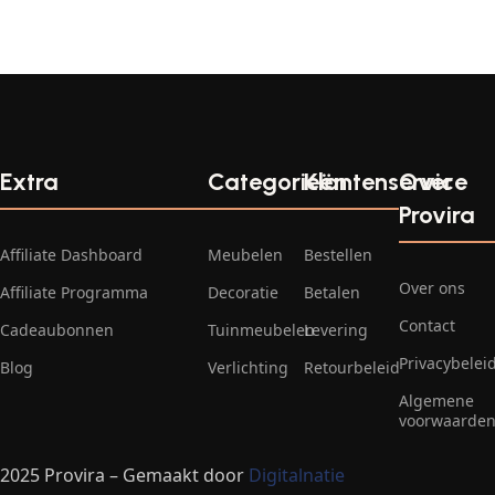
Extra
Categorieën
Klantenservice
Over
Provira
Affiliate Dashboard
Meubelen
Bestellen
Over ons
Affiliate Programma
Decoratie
Betalen
Contact
Cadeaubonnen
Tuinmeubelen
Levering
Privacybelei
Blog
Verlichting
Retourbeleid
Algemene
voorwaarde
2025 Provira – Gemaakt door
Digitalnatie