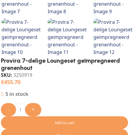
Provira 7-delige Loungeset geïmpregneerd
grenenhout
SKU:
3250919
€
455.70
5 in stock
-
+
Add to cart