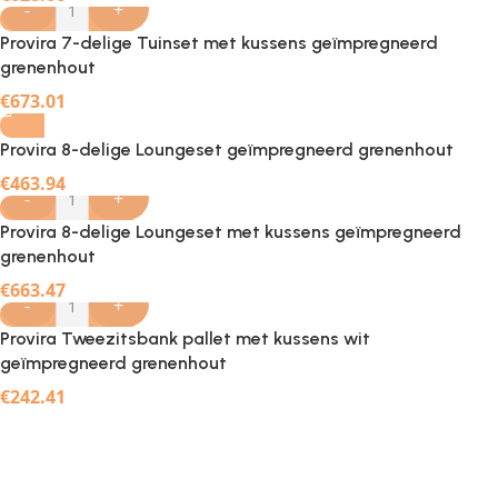
-
+
Provira 7-delige Tuinset met kussens geïmpregneerd
grenenhout
€
673.01
Provira 8-delige Loungeset geïmpregneerd grenenhout
€
463.94
-
+
Provira 8-delige Loungeset met kussens geïmpregneerd
grenenhout
€
663.47
-
+
Provira Tweezitsbank pallet met kussens wit
geïmpregneerd grenenhout
€
242.41