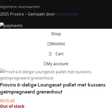
Algemene voorwaarden
2025 Provira – Gemaakt door
Digitalnatie
Shop
Wishlist
Cart
My account
Provira 6-delige Loungeset pallet met kussens
geïmpregneerd grenenhout
€
515.65
Out of stock