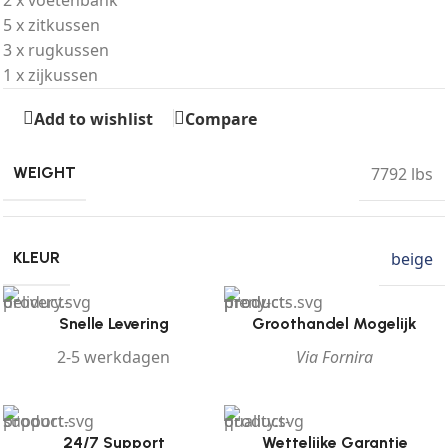
2 x voetenbank
5 x zitkussen
3 x rugkussen
1 x zijkussen
Add to wishlist
Compare
7792 lbs
WEIGHT
beige
KLEUR
Snelle Levering
Groothandel Mogelijk
2-5 werkdagen
Via Fornira
24/7 Support
Wettelijke Garantie