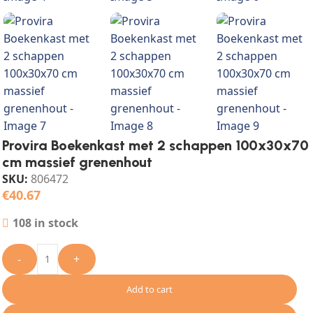
Provira Boekenkast met 2 schappen 100x30x70
cm massief grenenhout
SKU:
806472
€
40.67
108 in stock
-
+
Add to cart