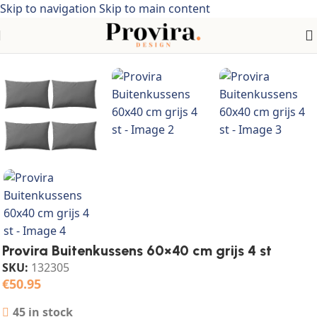
Skip to navigation
Skip to main content
Home
/
Huis & tuin
/
Woon- & tuinaccessoires
/
Sierkussens
Provira Buitenkussens 60×40 cm grijs 4 st
SKU:
132305
€
50.95
45 in stock